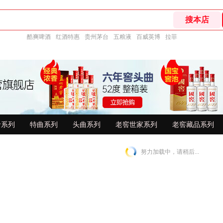
酷爽啤酒
红酒特惠
贵州茅台
五粮液
百威英博
拉菲
龄系列
特曲系列
头曲系列
老窖世家系列
老窖藏品系列
努力加载中，请稍后...