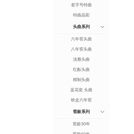
老字号特曲
特曲晶彩
头曲系列
六年窖头曲
八年窖头曲
淡雅头曲
红酝头曲
精制头曲
蓝花瓷 头曲
铁盒六年窖
窖龄系列
窖龄30年