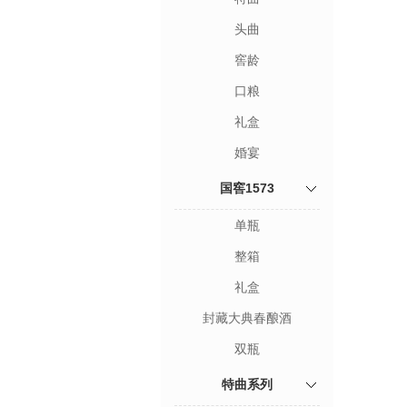
头曲
窖龄
口粮
礼盒
婚宴
国窖1573
单瓶
整箱
礼盒
封藏大典春酿酒
双瓶
特曲系列