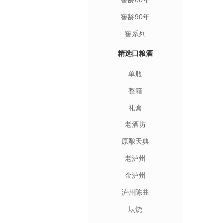
窖龄60年
窖龄90年
窖系列
精选口粮酒
单瓶
整箱
礼盒
老酒坊
原酿天典
老泸州
金泸州
泸州陈曲
坛烧