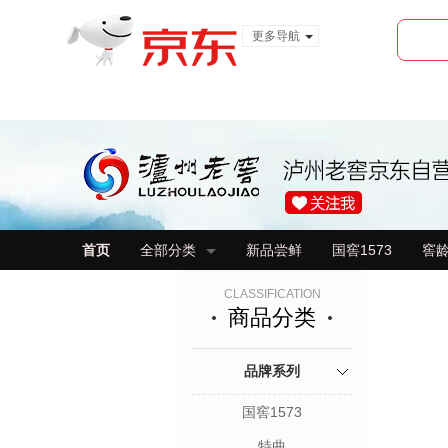
更多导航
服装城
食品
金融
首页
全部分类
新品尝鲜
国窖1573
窖
CLASSIFICATION
商品分类
品牌系列
国窖1573
特曲