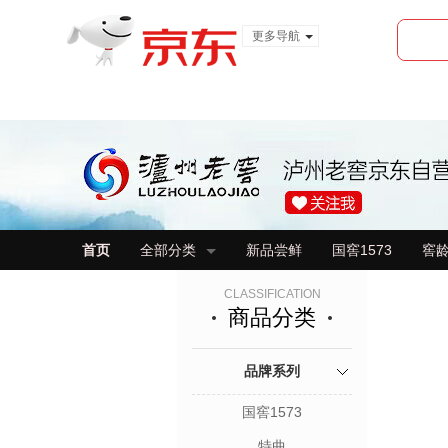
更多导航
服装城
食品
金融
首页
全部分类
新品尝鲜
国窖1573
窖
CLASSIFICATION
商品分类
品牌系列
国窖1573
特曲