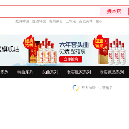
酷爽啤酒
红酒特惠
贵州茅台
五粮液
百威英博
拉菲
龄系列
特曲系列
头曲系列
老窖世家系列
老窖藏品系列
努力加载中，请稍后...