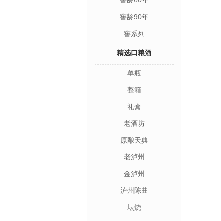
窖龄60年
窖龄90年
窖系列
精选口粮酒
单瓶
整箱
礼盒
老酒坊
原酿天典
老泸州
金泸州
泸州陈曲
坛烧