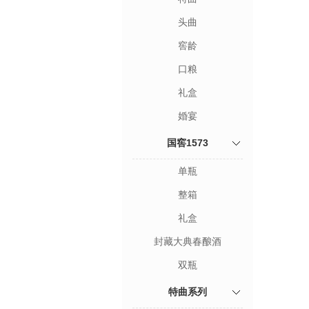
头曲
窖龄
口粮
礼盒
婚宴
国窖1573
单瓶
整箱
礼盒
封藏大典春酿酒
双瓶
特曲系列