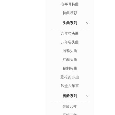
老字号特曲
特曲晶彩
头曲系列
六年窖头曲
八年窖头曲
淡雅头曲
红酝头曲
精制头曲
蓝花瓷 头曲
铁盒六年窖
窖龄系列
窖龄30年